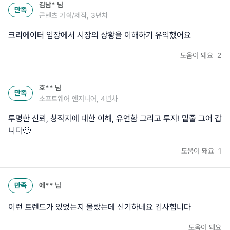
김남*
님
만족
콘텐츠 기획/제작, 3년차
크리에이터 입장에서 시장의 상황을 이해하기 유익했어요
도움이 돼요
2
호**
님
만족
소프트웨어 엔지니어, 4년차
투명한 신뢰, 창작자에 대한 이해, 유연함 그리고 투자! 밑줄 그어 갑
니다🙂
도움이 돼요
1
만족
에**
님
이런 트렌드가 있었는지 몰랐는데 신기하네요 김사힙니다
도움이 돼요