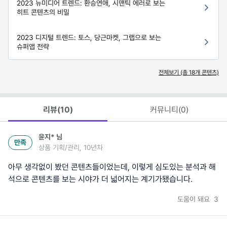
2023 뉴미디어 트렌드: 환승연애, 시맨틱 에러로 보는
히트 콘텐츠의 비밀
2023 디지털 트렌드: 토스, 당근마켓, 그랩으로 보는
슈퍼앱 전략
전체보기 (총
18
개 콘텐츠)
리뷰(
10
)
커뮤니티(
0
)
윤지*
님
만족
상품 기획/관리, 10년차
아무 생각없이 봤던 콘텐츠들이었는데, 이렇게 심도있는 분석과 해
석으로 콘텐츠를 보는 시야가 더 넓어지는 계기가됐습니다.
도움이 돼요
3