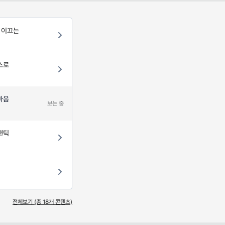
 이끄는
스로
마음
보는 중
맨틱
전체보기 (총
18
개 콘텐츠)