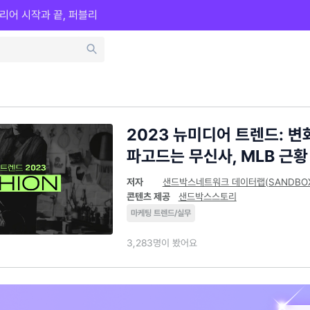
리어 시작과 끝, 퍼블리
2023 뉴미디어 트렌드: 변
파고드는 무신사, MLB 근황
저자
샌드박스네트워크 데이터랩(SANDBOX D
콘텐츠 제공
샌드박스스토리
마케팅 트렌드/실무
3,283명이 봤어요