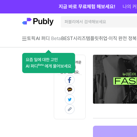
지금 바로 무료체험 해보세요!
나의 커
토픽
AI 퍼디
Beta
BEST
시리즈
템플릿
취업·이직 완전 정복
요즘 일에 대한 고민
혼자 보기 아까운
Beta
AI 퍼디
에게 물어보세요
콘텐츠를
공유해보세요.