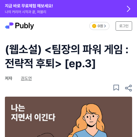
지금 바로 무료체험 해보세요!
나의 커리어 시작과 끝, 퍼블리
0원
로그인
(웹소설) <팀장의 파워 게임 :
전략적 후퇴> [ep.3]
저자
권도연