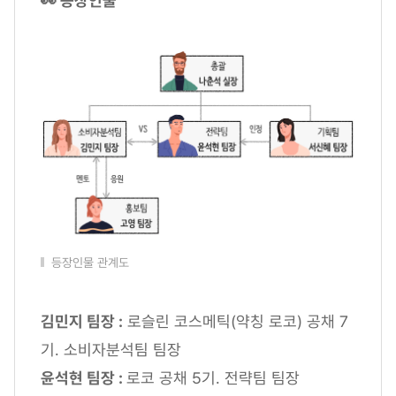
👀 등장인물
등장인물 관계도
김민지 팀장 :
로슬린 코스메틱(약칭 로코) 공채 7
기. 소비자분석팀 팀장
윤석현 팀장 :
로코 공채 5기. 전략팀 팀장