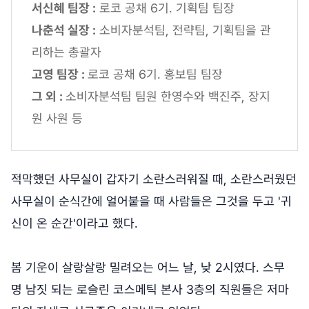
서신혜 팀장 :
로코 공채 6기. 기획팀 팀장
나춘석 실장 :
소비자분석팀, 전략팀, 기획팀을 관
리하는 총괄자
고영 팀장 :
로코 공채 6기. 홍보팀 팀장
그 외 :
소비자분석팀 팀원 한영수와 백진주, 장지
원 사원 등
적막했던 사무실이 갑자기 소란스러워질 때, 소란스러웠던
사무실이 순식간에 얼어붙을 때 사람들은 그것을 두고 '귀
신이 온 순간'이라고 했다.
봄 기운이 살랑살랑 밀려오는 어느 날, 낮 2시였다. 스무
명 남짓 되는 로슬린 코스메틱 본사 3층의 직원들은 저마