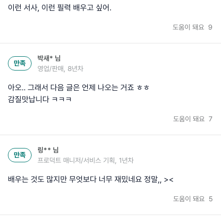
이런 서사, 이런 필력 배우고 싶어.
도움이 돼요
9
박새*
님
만족
영업/판매, 8년차
아오.. 그래서 다음 글은 언제 나오는 거죠 ㅎㅎ
감질맛납니다 ㅋㅋㅋ
도움이 돼요
7
링**
님
만족
프로덕트 매니저/서비스 기획, 1년차
배우는 것도 많지만 무엇보다 너무 재밌네요 정말,, ><
도움이 돼요
5