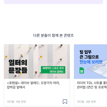
다른 분들이 함께 본 콘텐츠
<포텐셜> 데이브 알레드: 도망가지 마라,
리더의 TDL 시트를 통
압박감 앞에서
관리법 (연간 및 프로젝
아티클 · 6분 분량
아티클 · 9분 분량