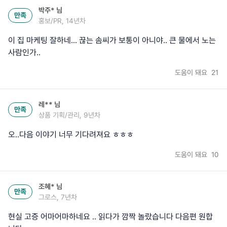
박주*
님
만족
홍보/PR, 14년차
이 집 마케팅 잘하네... 끊는 솜씨가 보통이 아니야.. 큰 물에서 노는
사람인가..
도움이 돼요
21
레**
님
만족
상품 기획/관리, 9년차
오..다음 이야기 너무 기다려져요 ㅎㅎㅎ
도움이 돼요
10
조혜*
님
만족
그로스, 7년차
현실 고증 어마어마하네요 .. 읽다가 깜짝 놀랐습니다 다음편 원합