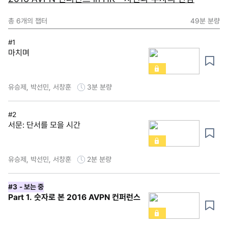
총
6
개의 챕터
49분
분량
#1
마치며
유승제, 박선민, 서창훈
3분
분량
#2
서문: 단서를 모을 시간
유승제, 박선민, 서창훈
2분
분량
#3
- 보는 중
Part 1. 숫자로 본 2016 AVPN 컨퍼런스