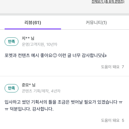
전체보기 (총
8
개 콘텐츠)
리뷰(
61
)
커뮤니티(
1
)
지**
님
만족
운영/고객지원, 10년차
포멧과 컨텐츠 예시 좋아요🙂 이런 글 너무 감사합니닷👍
도움이 돼요
7
준모*
님
만족
콘텐츠 기획/제작, 4년차
입사하고 썼던 기획서의 틀을 조금은 벗어날 필요가 있겠습니다 ㅠ
ㅠ 덕분입니다. 감사합니다.
도움이 돼요
5