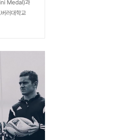
 Medal)과
러프버러대학교