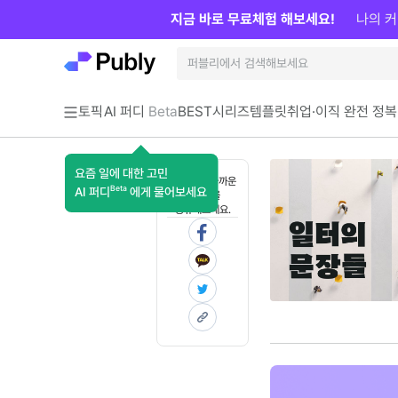
지금 바로 무료체험 해보세요!
나의 커
토픽
AI 퍼디
Beta
BEST
시리즈
템플릿
취업·이직 완전 정복
요즘 일에 대한 고민
혼자 보기 아까운
Beta
AI 퍼디
에게 물어보세요
콘텐츠를
공유해보세요.