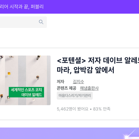
리어 시작과 끝, 퍼블리
<포텐셜> 저자 데이브 알레
마라, 압박감 앞에서
저자
김지수
콘텐츠 제공
해냄출판사
마음다스리기/자기관리
5,462명이 봤어요 • 83% 만족