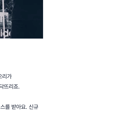
오리가
맞닥뜨리죠.
스를 받아요. 신규
.