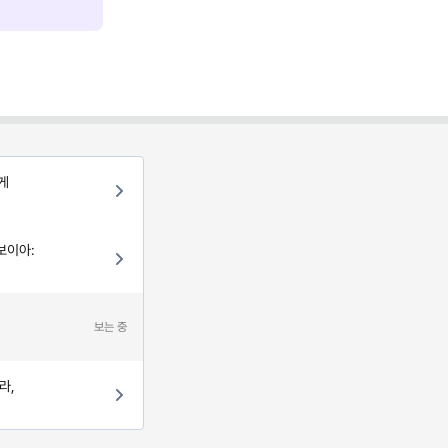
게
보이아:
보는 중
라,