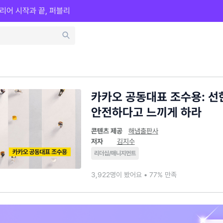
리어 시작과 끝, 퍼블리
카카오 공동대표 조수용: 선
안전하다고 느끼게 하라
콘텐츠 제공
해냄출판사
저자
김지수
리더십/매니지먼트
3,922명이 봤어요 • 77% 만족