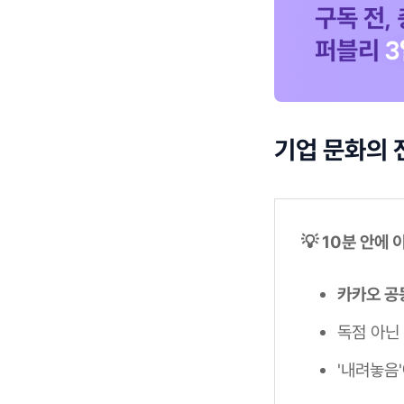
기업 문화의 
💡 10분 안에
카카오 공
독점 아닌
'내려놓음