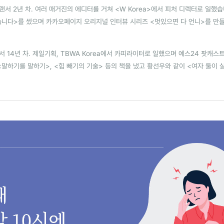
랜서 2년 차. 여러 매거진의 에디터를 거쳐 <W Korea>에서 피처 디렉터로 일했
습니다>를 썼으며 카카오페이지 오리지널 인터뷰 시리즈 <멋있으면 다 언니>를 만
서 14년 차. 제일기획, TBWA Korea에서 카피라이터로 일했으며 예스24 팟캐스트
<말하기를 말하기>, <힘 빼기의 기술> 등의 책을 냈고 황선우와 같이 <여자 둘이