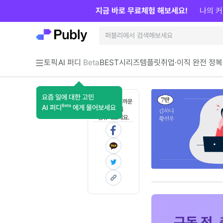
지금 바로 무료체험 해보세요!
나의 커
토픽
AI 퍼디
Beta
BEST
시리즈
템플릿
취업·이직 완전 정복
요즘 일에 대한 고민
혼자 보기 아까운
Beta
AI 퍼디
에게 물어보세요
콘텐츠를
공유해보세요.