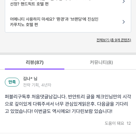
선정? 핸드픽트 호텔 편
어메니티 사용하지 마세요? '환경'과 '브랜딩'에 진심인
카푸치노 호텔 편
전체보기 (총
9
개 콘텐츠)
리뷰(
87
)
커뮤니티(
8
)
김나*
님
만족
전략 기획, 4년차
퍼블리구독후 처음댓글남깁니다. 반얀트리 글을 체크인님만의 시각
으로 깊이있게 다뤄주셔서 너무 관심있게읽은후. 다음글을 기다리
고 있었습니다! 이번글도 역시에요! 기다린보람 있습니다!
도움이 돼요
12