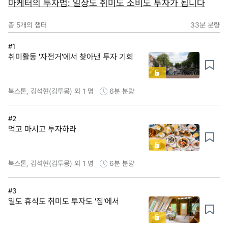
마케터의 투자법: 일상도 취미도 소비도 투자가 됩니다
총
5
개의 챕터
33분
분량
#1
취미활동 '자전거'에서 찾아낸 투자 기회
북스톤, 김석현(김투몽) 외 1 명
6분
분량
#2
먹고 마시고 투자하라
북스톤, 김석현(김투몽) 외 1 명
6분
분량
#3
일도 휴식도 취미도 투자도 '집'에서