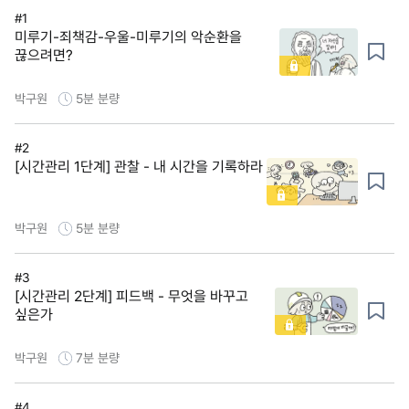
#1
미루기-죄책감-우울-미루기의 악순환을
끊으려면?
박구원
5분
분량
#2
[시간관리 1단계] 관찰 - 내 시간을 기록하라
박구원
5분
분량
#3
[시간관리 2단계] 피드백 - 무엇을 바꾸고
싶은가
박구원
7분
분량
#4