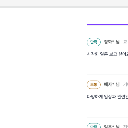
정화*
님
교
만족
시각화 얼른 보고 싶어
배자*
님
기
보통
다양하게 임상과 관련된
임은*
님
전
만족