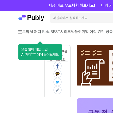
지금 바로 무료체험 해보세요!
나의 커
토픽
AI 퍼디
Beta
BEST
시리즈
템플릿
취업·이직 완전 정복
요즘 일에 대한 고민
혼자 보기 아까운
Beta
AI 퍼디
에게 물어보세요
콘텐츠를
공유해보세요.