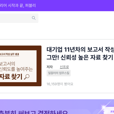
리어 시작과 끝, 퍼블리
대기업 11년차의 보고서 작
그만! 신뢰성 높은 자료 찾기
저자
신프로
일잘러의 업무스킬
16,159명이 봤어요