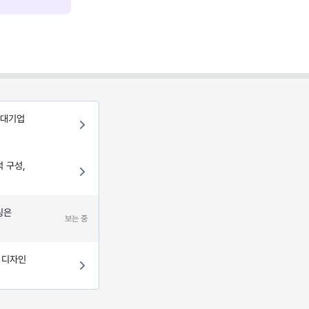
 대기업
 구성,
링은
보는 중
T 디자인