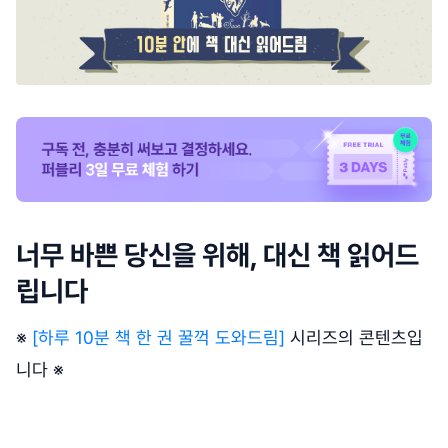
너무 바쁜 당신을 위해, 대신 책 읽어드
립니다
※
[하루 10분 책 한 권 꿀꺽 도와드림]
시리즈의 콘텐츠입
니다 ※