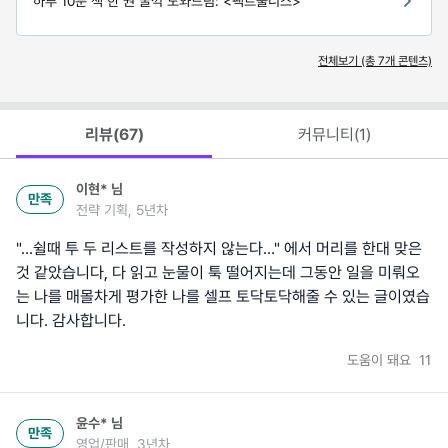
하루 10분 책 한 권 꿀꺽 도와드림: <팩트풀니스>
전체보기 (총
7
개 콘텐츠)
리뷰(
67
)
커뮤니티(
1
)
이현*
님
만족
전략 기획, 5년차
"...쉴때 투 두 리스트를 작성하지 않는다..." 에서 머리를 한대 맞은
것 같았습니다, 다 읽고 눈물이 툭 떨어지는데 그동안 일을 미뤄오
는 나를 매몰차게 평가한 나를 셀프 토닥토닥해줄 수 있는 글이였습
니다. 감사합니다.
도움이 돼요
11
윤수*
님
만족
영업/판매, 3년차