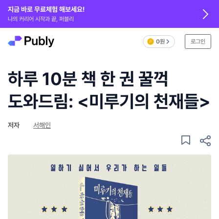
지금 바로 무료체험 해보세요!
나의 커리어 시작과 끝, 퍼블리
0원
로그인
하루 10분 책 한 권 꿀꺽
도와드림: <미루기의 천재들>
저자
서해인