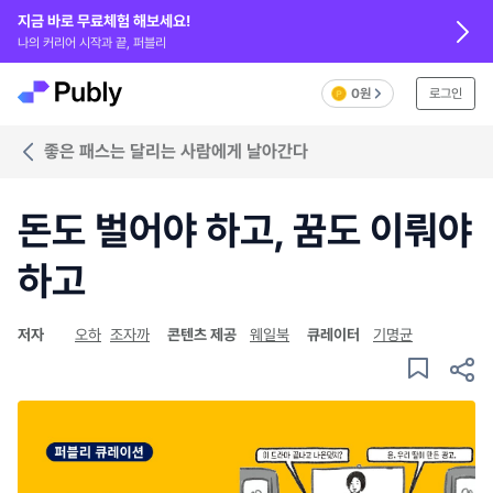
지금 바로 무료체험 해보세요!
나의 커리어 시작과 끝, 퍼블리
0원
로그인
좋은 패스는 달리는 사람에게 날아간다
돈도 벌어야 하고, 꿈도 이뤄야
하고
저자
오하
조자까
콘텐츠 제공
웨일북
큐레이터
기명균