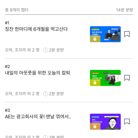
총
8
개의 챕터
14분
분량
#1
칭찬 한마디에 6개월을 먹고산다
오하, 조자까 외 2 명
2분
분량
#2
내일의 아웃풋을 위한 오늘의 칼퇴
오하, 조자까 외 2 명
2분
분량
#3
AE는 광고회사의 꽃! 맨날 꺾여서..
오하, 조자까 외 2 명
2분
분량