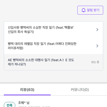
알림 받기
신입사원 빵떡씨의 소심한 직장 일기 (feat.'핵쫄보'
신입의 회사 욕설기)
빵떡 대리의 레벨업 직장 일기 (feat.어쩌다 진화당한
라이츄처럼)
AE 빵떡씨의 소소한 대행사 일기 (feat.Aㅏ E 것도
보는 중
제가 하나요?)
리뷰(
63
)
커뮤니티(
0
)
조혜*
님
만족