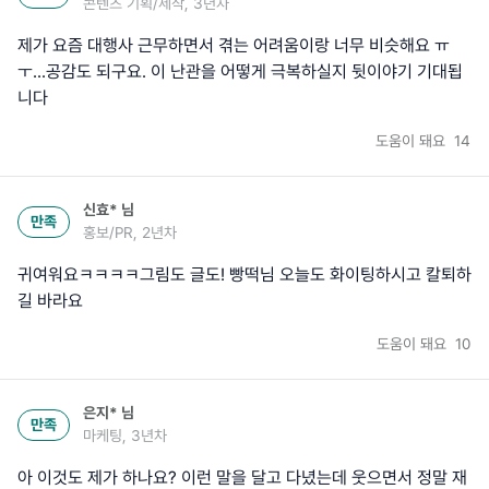
콘텐츠 기획/제작, 3년차
제가 요즘 대행사 근무하면서 겪는 어려움이랑 너무 비슷해요 ㅠ
ㅜ...공감도 되구요. 이 난관을 어떻게 극복하실지 뒷이야기 기대됩
니다
도움이 돼요
14
신효*
님
만족
홍보/PR, 2년차
귀여워요ㅋㅋㅋㅋ그림도 글도! 빵떡님 오늘도 화이팅하시고 칼퇴하
길 바라요
도움이 돼요
10
은지*
님
만족
마케팅, 3년차
아 이것도 제가 하나요? 이런 말을 달고 다녔는데 웃으면서 정말 재