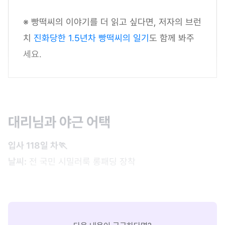
※ 빵떡씨의 이야기를 더 읽고 싶다면, 저자의 브런
치
진화당한 1.5년차 빵떡씨의 일기
도 함께 봐주
세요.
대리님과 야근 어택
입사 118일 차🏃
날씨:
전 국민 시밀러룩 롱패딩 장착