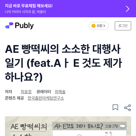
지금 바로 무료체험 해보세요!
나의 커리어 시작과 끝, 퍼블리
0원
로그인
AE 빵떡씨의 소소한 대행사
일기 (feat.Aㅏ E 것도 제가
하나요?)
저자
최효정
큐레이터
최해솔
콘텐츠 제공
한국출판마케팅연구소