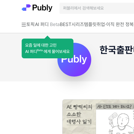
토픽
AI 퍼디
Beta
BEST
시리즈
템플릿
취업·이직 완전 정복
요즘 일에 대한 고민
한국출판
Beta
AI 퍼디
에게 물어보세요