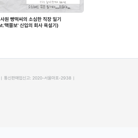
사원 빵떡씨의 소심한 직장 일기
eat.'핵쫄보' 신입의 회사 욕설기)
통신판매업신고: 2020-서울마포-2938