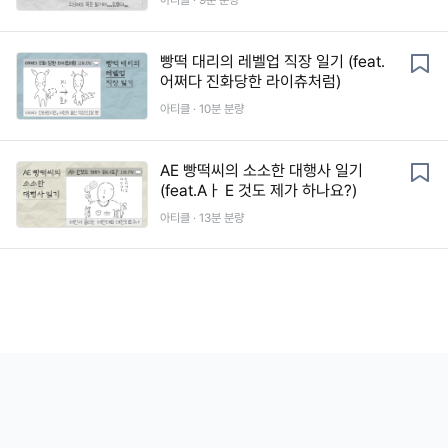
아티클 ·
9
분 분량
빵떡 대리의 레벨업 직장 일기 (feat.
어쩌다 진화당한 라이츄처럼)
아티클 ·
10
분 분량
AE 빵떡씨의 소소한 대행사 일기
(feat.Aㅏ E 것도 제가 하나요?)
아티클 ·
13
분 분량