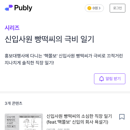
0원
로그인
시리즈
신입사원 빵떡씨의 극비 일기
홍보대행사에 다니는 '핵쫄보' 신입사원 빵떡씨가 극비로 끄적거린
지나치게 솔직한 직장 일기!
알림 받기
3
개 콘텐츠
신입사원 빵떡씨의 소심한 직장 일기
(feat.'핵쫄보' 신입의 회사 욕설기)