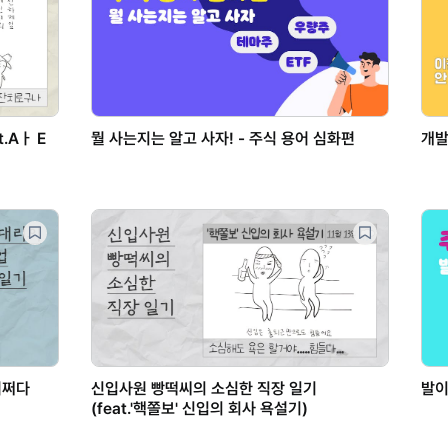
.Aㅏ E
뭘 사는지는 알고 사자! - 주식 용어 심화편
개발
어쩌다
신입사원 빵떡씨의 소심한 직장 일기
발이
(feat.'핵쫄보' 신입의 회사 욕설기)