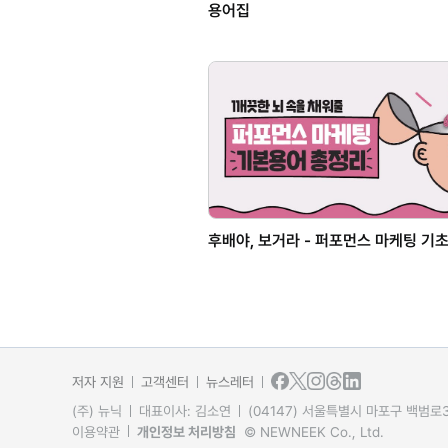
용어집
후배야, 보거라 - 퍼포먼스 마케팅 기
저자 지원
고객센터
뉴스레터
(주) 뉴닉
대표이사: 김소연
(04147) 서울특별시 마포구 백범로31
이용약관
개인정보 처리방침
© NEWNEEK Co., Ltd.