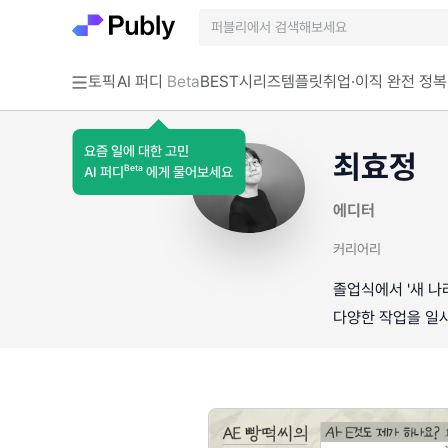
토픽
AI 퍼디
Beta
BEST
시리즈
템플릿
취업·이직 완전 정복
요즘 일에 대한 고민
최효정
Beta
AI 퍼디
에게 물어보세요
에디터
커리어리
졸업식에서 '새 나
다양한 작업을 일