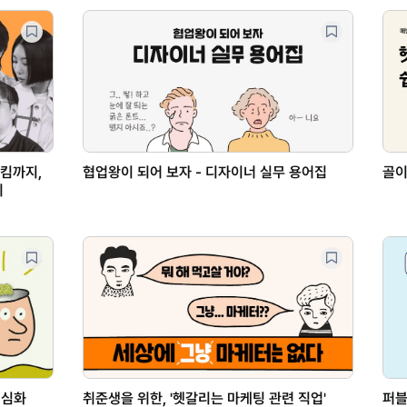
아킴까지,
협업왕이 되어 보자 - 디자이너 실무 용어집
골이
기
 심화
취준생을 위한, '헷갈리는 마케팅 관련 직업'
퍼블