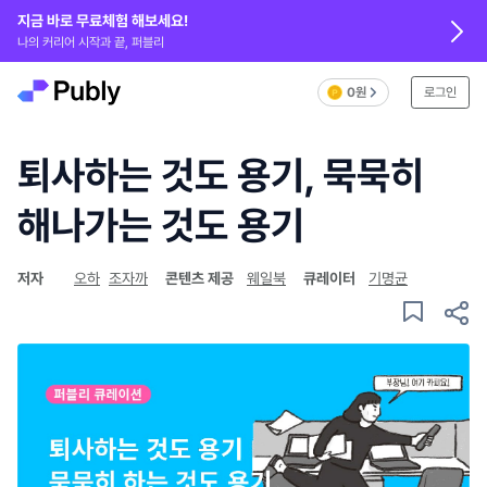
지금 바로 무료체험 해보세요!
나의 커리어 시작과 끝, 퍼블리
0원
로그인
퇴사하는 것도 용기, 묵묵히
해나가는 것도 용기
저자
오하
조자까
콘텐츠 제공
웨일북
큐레이터
기명균