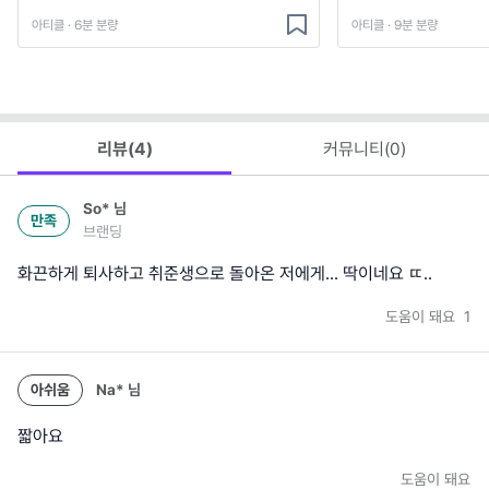
아티클 · 6분 분량
아티클 · 9분 분량
리뷰(
4
)
커뮤니티(
0
)
So*
님
만족
브랜딩
화끈하게 퇴사하고 취준생으로 돌아온 저에게... 딱이네요 ㄸ..
도움이 돼요
1
아쉬움
Na*
님
짧아요
도움이 돼요