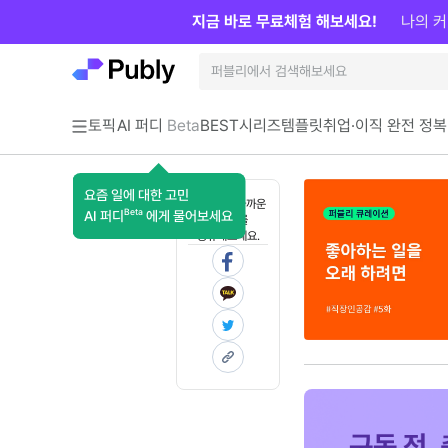
지금 바로 무료체험 해보세요!
나의 커
토픽
AI 퍼디
Beta
BEST
시리즈
템플릿
취업·이직 완전 정복
요즘 일에 대한 고민
혼자 보기 아까운
Beta
AI 퍼디
에게 물어보세요
콘텐츠를
공유해보세요.