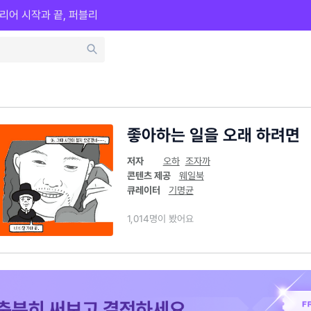
리어 시작과 끝, 퍼블리
좋아하는 일을 오래 하려면
저자
오하
조자까
콘텐츠 제공
웨일북
큐레이터
기명균
1,014명이 봤어요