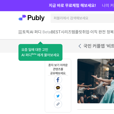
지금 바로 무료체험 해보세요!
나의 커
토픽
AI 퍼디
Beta
BEST
시리즈
템플릿
취업·이직 완전 정복
국민 커플앱 '비
요즘 일에 대한 고민
Beta
AI 퍼디
에게 물어보세요
혼자 보기 아까운
콘텐츠를
공유해보세요.