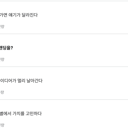
나가면 얘기가 달라진다
분량
랜딩을?
분량
 아이디어가 멀리 날아간다
량
이별에서 가치를 고민하다
분량