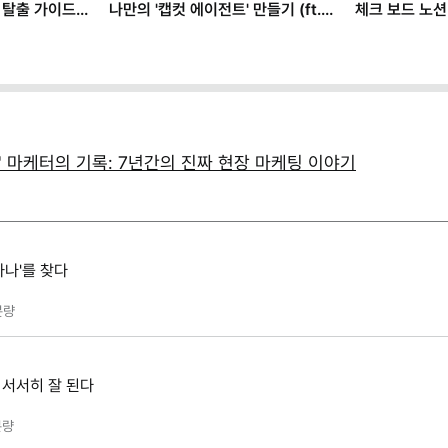
I로 '구두 사고력' 훈련부터 하세요
리모트 근무 실전 생존기
(+별책부록)
' 마케터의 기록: 7년간의 진짜 현장 마케팅 이야기
하나'를 찾다
분량
 서서히 잘 된다
량