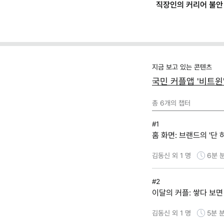
A
지금 보고 있는 콘텐츠
국민 커플앱 '비트윈
총
6
개의 챕터
#1
홈 화면: 브랜드의 '단 
김동신 외 1 명
6분
#2
이달의 커플: 쌓다 보면
김동신 외 1 명
5분
분