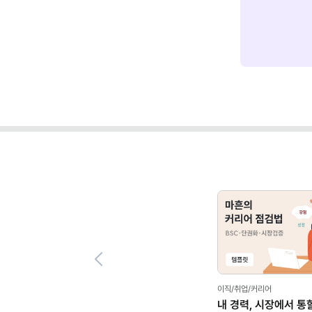
Previous
일
말