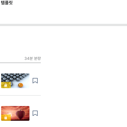
야근을 막는다
34분
분량