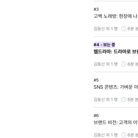
#3
고백 노래방: 현장에 
김동신 외 1 명
6분
#4
- 보는 중
웹드라마: 드라마로 브
김동신 외 1 명
6분
#5
SNS 콘텐츠: 가벼운
김동신 외 1 명
5분
분
#6
브랜드 비전: 고객의 
김동신 외 1 명
6분