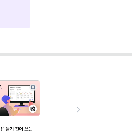
Next
일잘러의 업무스킬
잘 만든 템플릿 129종, 일 년 치