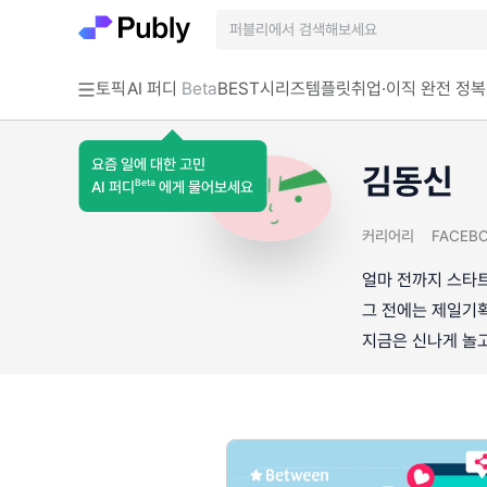
토픽
AI 퍼디
Beta
BEST
시리즈
템플릿
취업·이직 완전 정복
요즘 일에 대한 고민
김동신
Beta
AI 퍼디
에게 물어보세요
커리어리
FACEB
얼마 전까지 스타
그 전에는 제일기
지금은 신나게 놀고