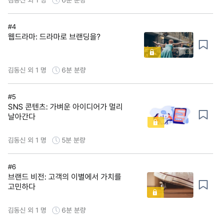
#4
웹드라마: 드라마로 브랜딩을?
김동신 외 1 명
6분
분량
#5
SNS 콘텐츠: 가벼운 아이디어가 멀리
날아간다
김동신 외 1 명
5분
분량
#6
브랜드 비전: 고객의 이별에서 가치를
고민하다
김동신 외 1 명
6분
분량