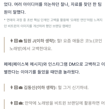
었다. 여러 아이디어를 의논하던 찰나, 자료를 찾던 한 팀
원이 말했다.
* 연애의 과정 중 초반 핵심 단계인 고백을 활용해 '오래된 연인'처럼 느껴지
던 비트윈의 이미지를 개선하려 했던 브랜딩 캠페인
‍👩🏻‍💼 팀원 J(이하 생략):
헐! 요즘 애들은 코노(코인
노래방)에서 고백한대요.
페메(페이스북 메시지)와 인스타그램 DM으로 고백하고 이
별한다는 이야기를 들었을 때만큼 놀라웠다.
👨🏻‍💼
김동신(이하 생략):
헐 그거 신기하네.
‍👩🏻‍💼:
만약에 노래방을 비트윈 브랜딩에 활용하면 어