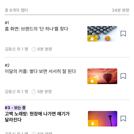
총
6
개의 챕터
34분
분량
#1
홈 화면: 브랜드의 '단 하나'를 찾다
김동신 외 1 명
6분
분량
#2
이달의 커플: 쌓다 보면 서서히 잘 된다
김동신 외 1 명
5분
분량
#3
- 보는 중
고백 노래방: 현장에 나가면 얘기가
달라진다
김동신 외 1 명
6분
분량