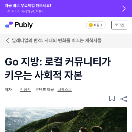
지금 바로 무료체험 해보세요!
나의 커리어 시작과 끝, 퍼블리
0원
로그인
밀레니얼의 반격: 시대의 변화를 이끄는 개척자들
Go 지방: 로컬 커뮤니티가
키우는 사회적 자본
저자
전정환
콘텐츠 제공
더퀘스트