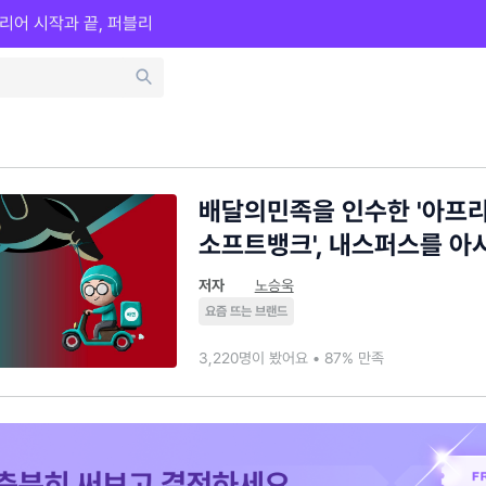
리어 시작과 끝, 퍼블리
배달의민족을 인수한 '아프
소프트뱅크', 내스퍼스를 아
저자
노승욱
요즘 뜨는 브랜드
3,220명이 봤어요 • 87% 만족