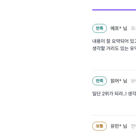
에프*
님
프
만족
내용이 잘 요약되어 있
생각할 거리도 있는 유
읽어*
님
브
만족
일단 2위가 되라..!
유민*
님
전
보통