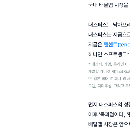
국내 배달앱 시장을
내스퍼스는 남아프리
내스퍼스는 지금으로
지금은
텐센트(tenc
하나인 소프트뱅크*
* 메신저, 게임, 온라인 미
개발할 라이엇 게임즈(Rio
** 일본 최대 IT 회사 
그랩, 디디추싱, 그리고 쿠
먼저 내스퍼스의 성
이후 '독과점이다', 
배달앱 시장은 앞으