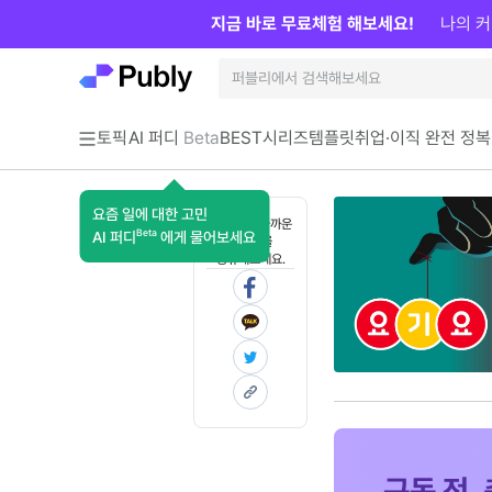
지금 바로 무료체험 해보세요!
나의 커
토픽
AI 퍼디
Beta
BEST
시리즈
템플릿
취업·이직 완전 정복
요즘 일에 대한 고민
혼자 보기 아까운
Beta
AI 퍼디
에게 물어보세요
콘텐츠를
공유해보세요.