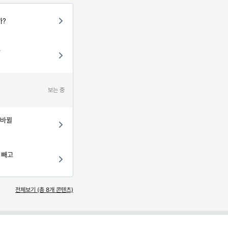
까?
을
보는 중
 바뀔
 빼고
전체보기 (총
8
개 콘텐츠)