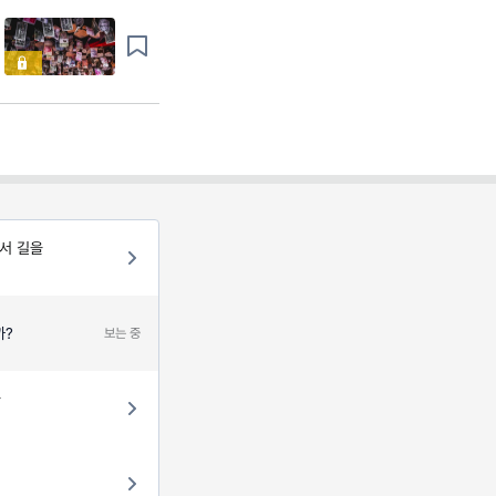
서 길을
까?
보는 중
을