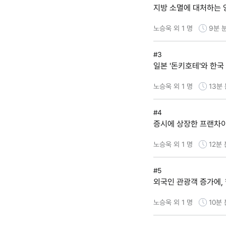
지방 소멸에 대처하는 
노승욱 외 1 명
9분
#3
일본 '돈키호테'와 한국
노승욱 외 1 명
13분
#4
증시에 상장한 프랜차
노승욱 외 1 명
12분
#5
외국인 관광객 증가에,
노승욱 외 1 명
10분