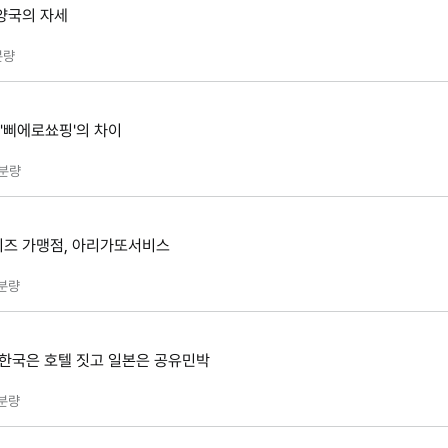
양국의 자세
분량
 '삐에로쑈핑'의 차이
분량
이즈 가맹점, 아리가또서비스
분량
 한국은 호텔 짓고 일본은 공유민박
분량