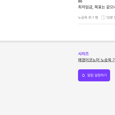
#6
최저임금, 목표는 같으
노승욱 외 1 명
12분
시리즈
매경이코노미 노승욱 
알림 설정하기