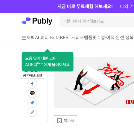
지금 바로 무료체험 해보세요!
나의 커
토픽
AI 퍼디
Beta
BEST
시리즈
템플릿
취업·이직 완전 정복
요즘 일에 대한 고민
Beta
AI 퍼디
에게 물어보세요
지금 인사이트가
필요한 분께
공유해보세요!
북마크