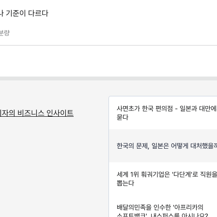
나 기준이 다르다
분량
사면초가 한국 편의점 - 일본과 대만에
기자의 비즈니스 인사이트
묻다
한국의 문제, 일본은 어떻게 대처했을
세계 1위 훠궈기업은 '다단계'로 직원
뽑는다
배달의민족을 인수한 '아프리카의
소프트뱅크', 내스퍼스를 아시나요?