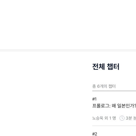
전체 챕터
총
6
개의 챕터
#1
프롤로그: 왜 일본인가
노승욱 외 1 명
3분
#2