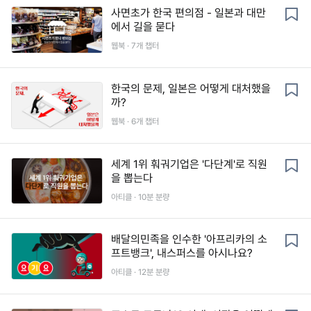
사면초가 한국 편의점 - 일본과 대만
에서 길을 묻다
웹북 ·
7
개 챕터
한국의 문제, 일본은 어떻게 대처했을
까?
웹북 ·
6
개 챕터
세계 1위 훠궈기업은 '다단계'로 직원
을 뽑는다
아티클 ·
10
분 분량
배달의민족을 인수한 '아프리카의 소
프트뱅크', 내스퍼스를 아시나요?
아티클 ·
12
분 분량