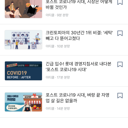
포스트 코로나19 시대, 시장은 어떻게
바뀔 것인가
아티클 ·
9
분 분량
크린토피아의 30년간 1위 비결: '세탁'
빼고 다 뜯어고쳤다
아티클 ·
10
분 분량
긴급 입수! 롯데 경영지침서로 내다본
'포스트 코로나19 시대'
아티클 ·
17
분 분량
포스트 코로나19 시대, 벼랑 끝 자영
업 살 길은 없을까
아티클 ·
14
분 분량