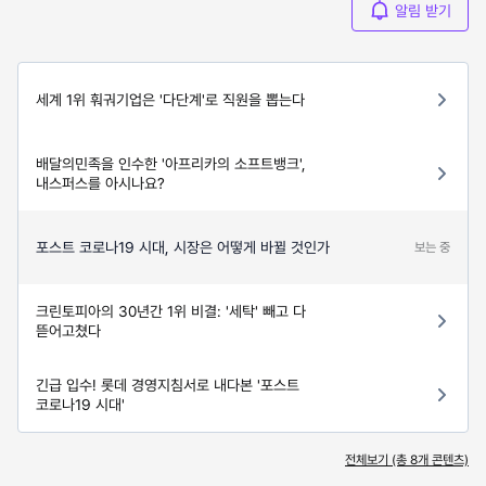
알림 받기
세계 1위 훠궈기업은 '다단계'로 직원을 뽑는다
배달의민족을 인수한 '아프리카의 소프트뱅크',
내스퍼스를 아시나요?
포스트 코로나19 시대, 시장은 어떻게 바뀔 것인가
보는 중
크린토피아의 30년간 1위 비결: '세탁' 빼고 다
뜯어고쳤다
긴급 입수! 롯데 경영지침서로 내다본 '포스트
코로나19 시대'
전체보기 (총
8
개 콘텐츠)