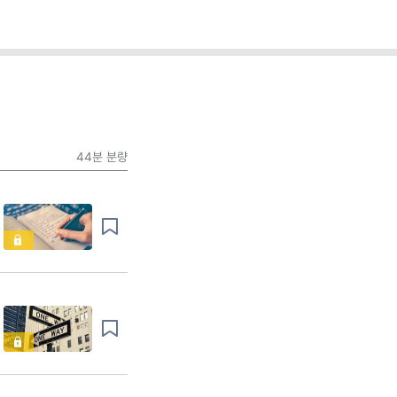
44분
분량