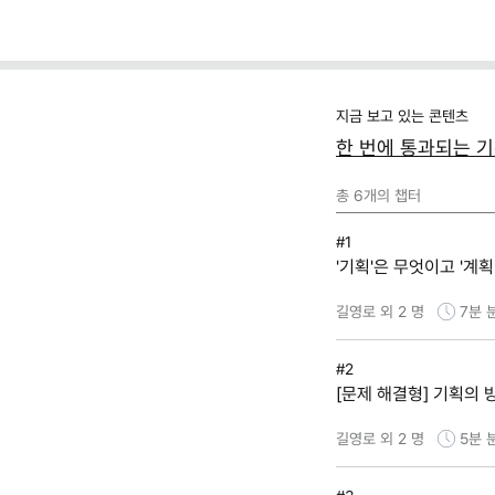
(템플릿 제공)
지금 보고 있는 콘텐츠
한 번에 통과되는 기
총
6
개의 챕터
#1
'기획'은 무엇이고 '계
길영로 외 2 명
7분
#2
[문제 해결형] 기획의
길영로 외 2 명
5분