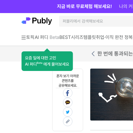
지금 바로 무료체험 해보세요!
나의 커
토픽
AI 퍼디
Beta
BEST
시리즈
템플릿
취업·이직 완전 정복
한 번에 통과되는
요즘 일에 대한 고민
Beta
AI 퍼디
에게 물어보세요
혼자 보기 아까운
콘텐츠를
공유해보세요.