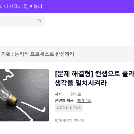
리어 시작과 끝, 퍼블리
 기획 : 논리적 프로세스로 완성하라
[문제 해결형] 컨셉으로 클
생각을 일치시켜라
저자
길영로
콘텐츠 제공
페가수스
일잘러의 업무스킬
8,166명이 봤어요