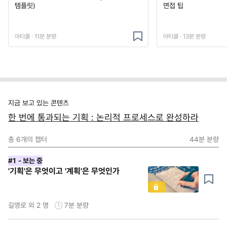
템플릿)
면접 팁
아티클 · 11분 분량
아티클 · 13분 분량
지금 보고 있는 콘텐츠
한 번에 통과되는 기획 : 논리적 프로세스로 완성하라
총
6
개의 챕터
44분
분량
#1
- 보는 중
'기획'은 무엇이고 '계획'은 무엇인가
길영로 외 2 명
7분
분량