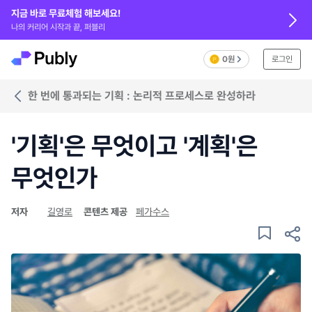
지금 바로 무료체험 해보세요!
나의 커리어 시작과 끝, 퍼블리
0원
로그인
한 번에 통과되는 기획 : 논리적 프로세스로 완성하라
'기획'은 무엇이고 '계획'은
무엇인가
저자
길영로
콘텐츠 제공
페가수스