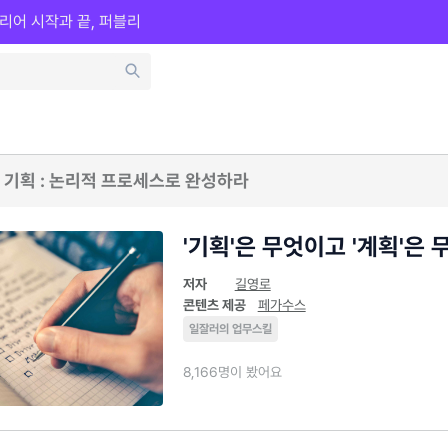
리어 시작과 끝, 퍼블리
 기획 : 논리적 프로세스로 완성하라
'기획'은 무엇이고 '계획'은
저자
길영로
콘텐츠 제공
페가수스
일잘러의 업무스킬
8,166명이 봤어요