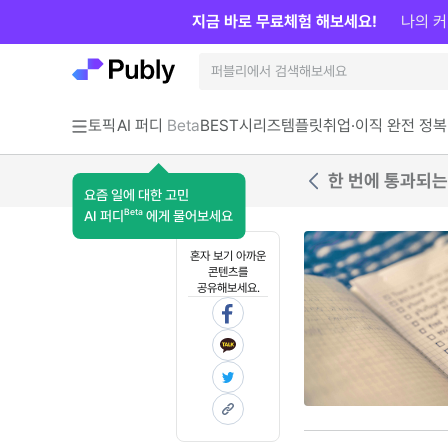
지금 바로 무료체험 해보세요!
나의 커
토픽
AI 퍼디
Beta
BEST
시리즈
템플릿
취업·이직 완전 정복
한 번에 통과되는
요즘 일에 대한 고민
Beta
AI 퍼디
에게 물어보세요
혼자 보기 아까운
콘텐츠를
공유해보세요.