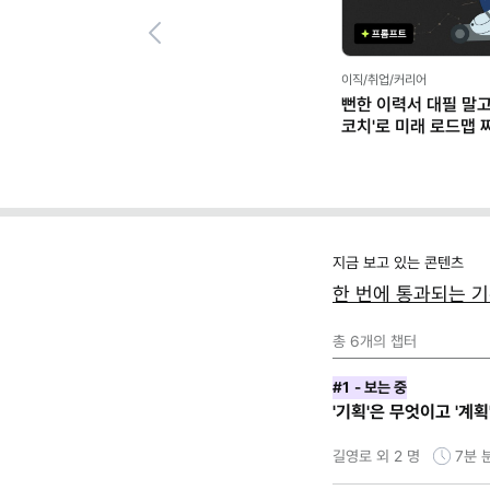
Previous
이직/취업/커리어
뻔한 이력서 대필 말고,
코치'로 미래 로드맵 짜기
프롬프트 팩)
지금 보고 있는 콘텐츠
한 번에 통과되는 기
총
6
개의 챕터
#1
- 보는 중
'기획'은 무엇이고 '계
길영로 외 2 명
7분