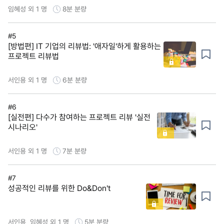
임혜성 외 1 명
8분
분량
#5
[방법편] IT 기업의 리뷰법: '애자일'하게 활용하는
프로젝트 리뷰법
서인용 외 1 명
6분
분량
#6
[실전편] 다수가 참여하는 프로젝트 리뷰 '실전
시나리오'
서인용 외 1 명
7분
분량
#7
성공적인 리뷰를 위한 Do&Don't
서인용, 임혜성 외 1 명
5분
분량