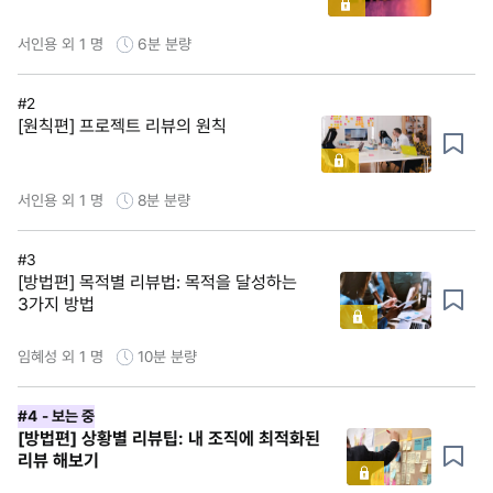
서인용 외 1 명
6분
분량
#2
[원칙편] 프로젝트 리뷰의 원칙
서인용 외 1 명
8분
분량
#3
[방법편] 목적별 리뷰법: 목적을 달성하는
3가지 방법
임혜성 외 1 명
10분
분량
#4
- 보는 중
[방법편] 상황별 리뷰팁: 내 조직에 최적화된
리뷰 해보기