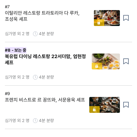
#7
이탈리안 레스토랑 트라토리아 다 루카,
조성욱 셰프
심가영 외 2 명
4분
분량
#8
- 보는 중
북유럽 다이닝 레스토랑 22서더맘, 엄현정
셰프
심가영 외 2 명
4분
분량
#9
프렌치 비스트로 르 꽁뜨와, 서문용욱 셰프
심가영 외 2 명
4분
분량