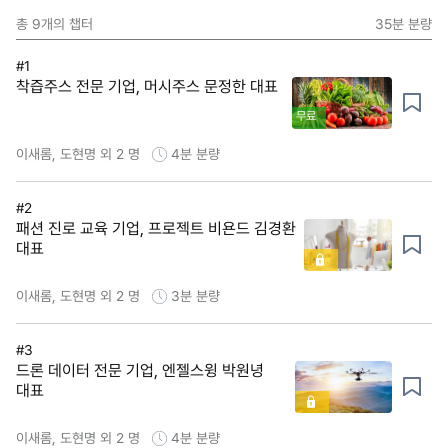
총
9
개의 챕터
35분
분량
#1
착즙주스 전문 기업, 머시주스 문정한 대표
무료
이새롬, 도현명 외 2 명
4분
분량
#2
패션 진로 교육 기업, 프로젝트 비욘드 김경환
대표
이새롬, 도현명 외 2 명
3분
분량
#3
드론 데이터 전문 기업, 엔젤스윙 박원녕
대표
이새롬, 도현명 외 2 명
4분
분량