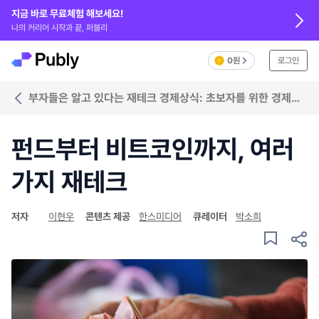
지금 바로 무료체험 해보세요!
나의 커리어 시작과 끝, 퍼블리
0원
로그인
부자들은 알고 있다는 재테크 경제상식: 초보자를 위한 경제
입문서2
펀드부터 비트코인까지, 여러
가지 재테크
저자
이현우
콘텐츠 제공
한스미디어
큐레이터
박소희