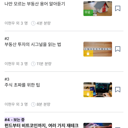
나만 모르는 부동산 용어 알아듣기
무료
이현우 외 3 명
4분
분량
#2
부동산 투자의 시그널을 읽는 법
이현우 외 3 명
11분
분량
#3
주식 초짜를 위한 팁
이현우 외 3 명
8분
분량
#4
- 보는 중
펀드부터 비트코인까지, 여러 가지 재테크