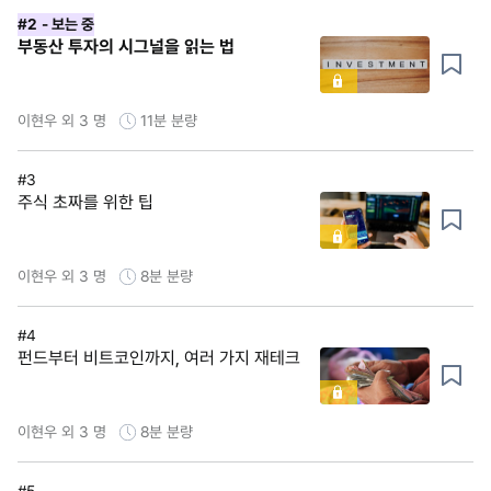
#2
- 보는 중
부동산 투자의 시그널을 읽는 법
이현우 외 3 명
11분
분량
#3
주식 초짜를 위한 팁
이현우 외 3 명
8분
분량
#4
펀드부터 비트코인까지, 여러 가지 재테크
이현우 외 3 명
8분
분량