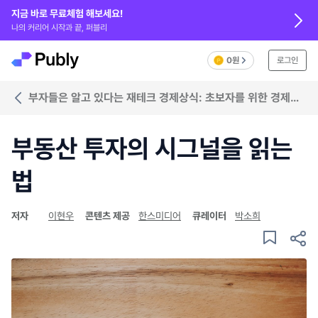
지금 바로 무료체험 해보세요!
나의 커리어 시작과 끝, 퍼블리
0원
로그인
부자들은 알고 있다는 재테크 경제상식: 초보자를 위한 경제
입문서2
부동산 투자의 시그널을 읽는
법
저자
이현우
콘텐츠 제공
한스미디어
큐레이터
박소희