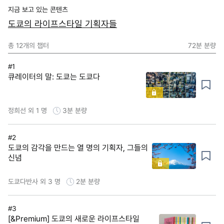
지금 보고 있는 콘텐츠
도쿄의 라이프스타일 기획자들
총
12
개의 챕터
72분
분량
#1
큐레이터의 말: 도쿄는 도쿄다
정희선 외 1 명
3분
분량
#2
도쿄의 감각을 만드는 열 명의 기획자, 그들의
신념
도쿄다반사 외 3 명
2분
분량
#3
[&Premium] 도쿄의 새로운 라이프스타일