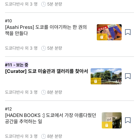
도쿄다반사 외 3 명
5분
분량
#10
[Asahi Press] 도쿄를 이야기하는 한 권의
책을 만들다
도쿄다반사 외 3 명
5분
분량
#11
- 보는 중
[Curator] 도쿄 미술관과 갤러리를 찾아서
도쿄다반사 외 3 명
8분
분량
#12
[HADEN BOOKS :] 도쿄에서 가장 아름다웠던
공간을 추억하는 일
도쿄다반사 외 3 명
8분
분량