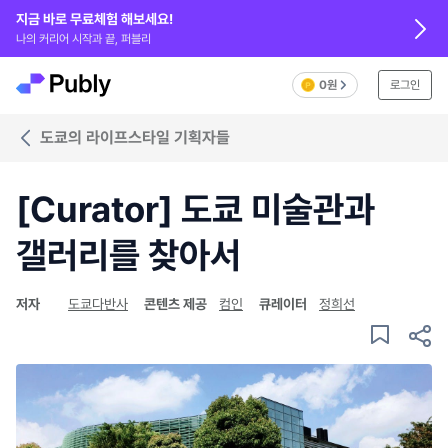
지금 바로 무료체험 해보세요!
나의 커리어 시작과 끝, 퍼블리
0원
로그인
도쿄의 라이프스타일 기획자들
[Curator] 도쿄 미술관과
갤러리를 찾아서
저자
도쿄다반사
콘텐츠 제공
컴인
큐레이터
정희선