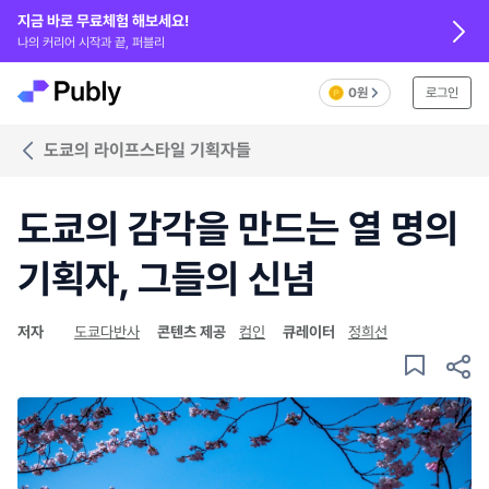
지금 바로 무료체험 해보세요!
나의 커리어 시작과 끝, 퍼블리
0원
로그인
도쿄의 라이프스타일 기획자들
도쿄의 감각을 만드는 열 명의
기획자, 그들의 신념
저자
도쿄다반사
콘텐츠 제공
컴인
큐레이터
정희선