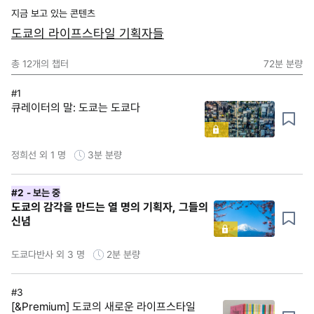
지금 보고 있는 콘텐츠
도쿄의 라이프스타일 기획자들
총
12
개의 챕터
72분
분량
#1
큐레이터의 말: 도쿄는 도쿄다
정희선 외 1 명
3분
분량
#2
- 보는 중
도쿄의 감각을 만드는 열 명의 기획자, 그들의
신념
도쿄다반사 외 3 명
2분
분량
#3
[&Premium] 도쿄의 새로운 라이프스타일