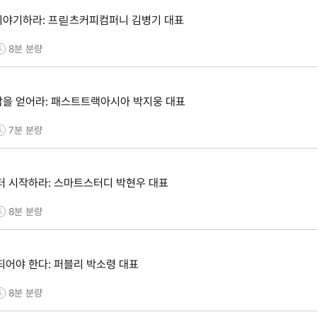
이야기하라: 프릳츠커피컴퍼니 김병기 대표
8분
분량
을 얻어라: 패스트트랙아시아 박지웅 대표
7분
분량
터 시작하라: 스마트스터디 박현우 대표
8분
분량
사람이 먼저 브랜드가 되어야 한다: 퍼블리 박소령 대표
8분
분량