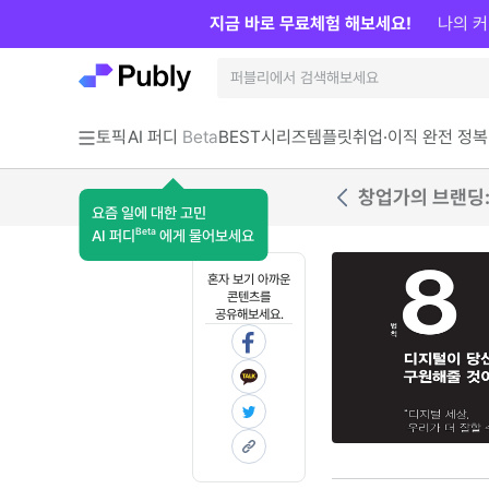
지금 바로 무료체험 해보세요!
나의 커
토픽
AI 퍼디
Beta
BEST
시리즈
템플릿
취업·이직 완전 정복
창업가의 브랜딩:
요즘 일에 대한 고민
Beta
AI 퍼디
에게 물어보세요
혼자 보기 아까운
콘텐츠를
공유해보세요.