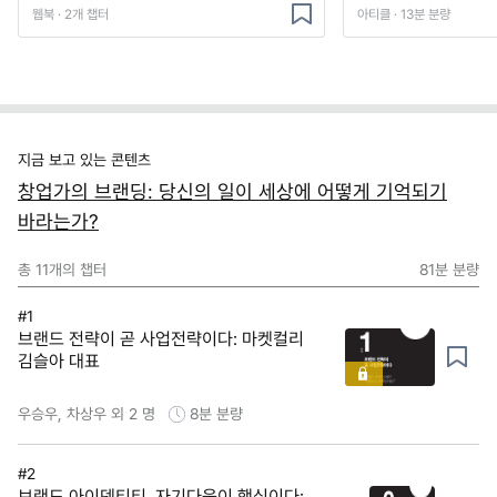
웹북 · 2개 챕터
아티클 · 13분 분량
지금 보고 있는 콘텐츠
창업가의 브랜딩: 당신의 일이 세상에 어떻게 기억되기
바라는가?
총
11
개의 챕터
81분
분량
#1
브랜드 전략이 곧 사업전략이다: 마켓컬리
김슬아 대표
우승우, 차상우 외 2 명
8분
분량
#2
브랜드 아이덴티티, 자기다움이 핵심이다: