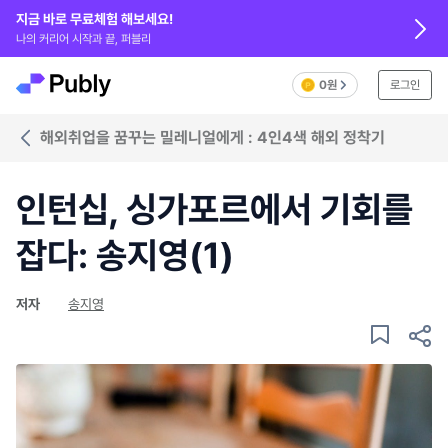
지금 바로 무료체험 해보세요!
나의 커리어 시작과 끝, 퍼블리
0원
로그인
해외취업을 꿈꾸는 밀레니얼에게 : 4인4색 해외 정착기
인턴십, 싱가포르에서 기회를
잡다: 송지영(1)
저자
송지영