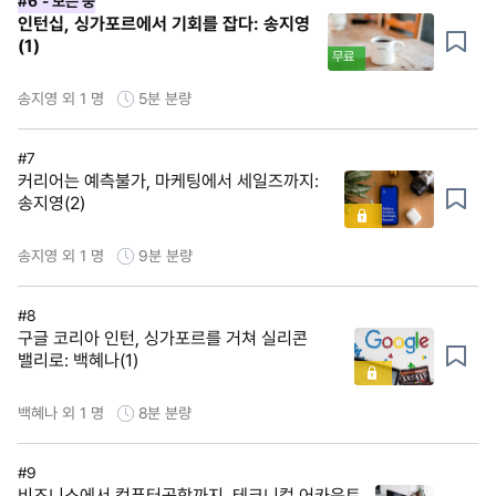
#6
- 보는 중
인턴십, 싱가포르에서 기회를 잡다: 송지영
(1)
무료
송지영 외 1 명
5분
분량
#7
커리어는 예측불가, 마케팅에서 세일즈까지:
송지영(2)
송지영 외 1 명
9분
분량
#8
구글 코리아 인턴, 싱가포르를 거쳐 실리콘
밸리로: 백혜나(1)
백혜나 외 1 명
8분
분량
#9
비즈니스에서 컴퓨터공학까지, 테크니컬 어카운트