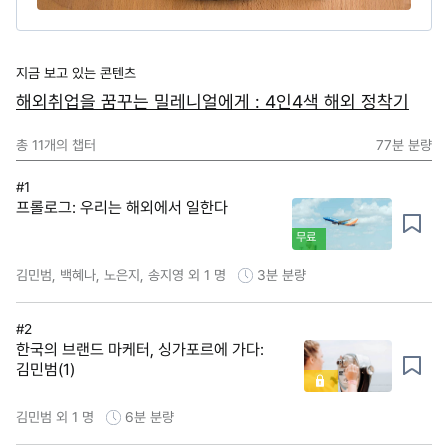
지금 보고 있는 콘텐츠
해외취업을 꿈꾸는 밀레니얼에게 : 4인4색 해외 정착기
총
11
개의 챕터
77분
분량
#1
프롤로그: 우리는 해외에서 일한다
무료
김민범, 백혜나, 노은지, 송지영 외 1 명
3분
분량
#2
한국의 브랜드 마케터, 싱가포르에 가다:
김민범(1)
김민범 외 1 명
6분
분량