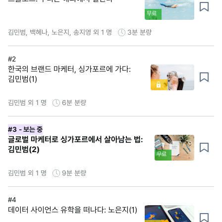
무료
김민범, 백혜나, 노은지, 송지영 외 1 명
3분
분량
#2
한국의 브랜드 마케터, 싱가포르에 가다:
김민범(1)
김민범 외 1 명
6분
분량
#3
- 보는 중
글로벌 마케터로 싱가포르에서 살아남는 법:
김민범(2)
무료
김민범 외 1 명
9분
분량
#4
데이터 사이언스 유학을 떠나다: 노은지(1)