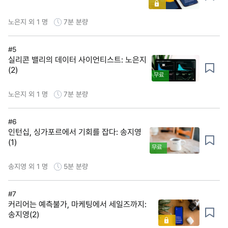
노은지 외 1 명
7분
분량
#5
실리콘 밸리의 데이터 사이언티스트: 노은지
(2)
무료
노은지 외 1 명
7분
분량
#6
인턴십, 싱가포르에서 기회를 잡다: 송지영
(1)
무료
송지영 외 1 명
5분
분량
#7
커리어는 예측불가, 마케팅에서 세일즈까지:
송지영(2)