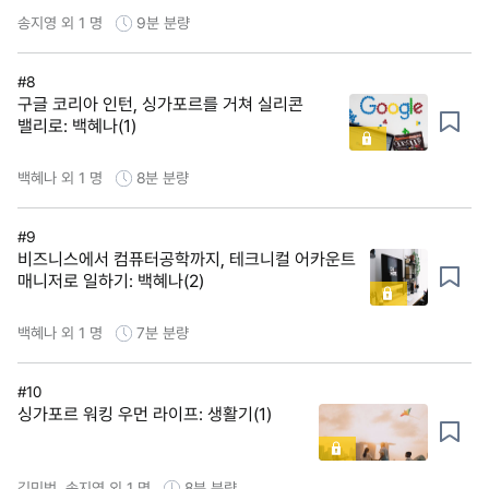
송지영 외 1 명
9분
분량
#8
구글 코리아 인턴, 싱가포르를 거쳐 실리콘
밸리로: 백혜나(1)
백혜나 외 1 명
8분
분량
#9
비즈니스에서 컴퓨터공학까지, 테크니컬 어카운트
매니저로 일하기: 백혜나(2)
백혜나 외 1 명
7분
분량
#10
싱가포르 워킹 우먼 라이프: 생활기(1)
김민범, 송지영 외 1 명
8분
분량