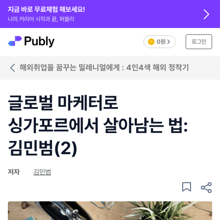
지금 바로 무료체험 해보세요!
나의 커리어 시작과 끝, 퍼블리
0원
로그인
해외취업을 꿈꾸는 밀레니얼에게 : 4인4색 해외 정착기
글로벌 마케터로
싱가포르에서 살아남는 법:
김민범(2)
저자
김민범