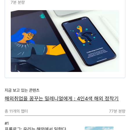
7
분 분량
지금 보고 있는 콘텐츠
해외취업을 꿈꾸는 밀레니얼에게 : 4인4색 해외 정착기
총
11
개의 챕터
77분
분량
#1
프롤로그: 우리는 해외에서 일한다