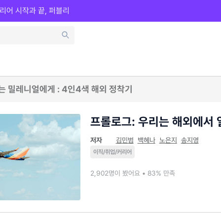
리어 시작과 끝, 퍼블리
 밀레니얼에게 : 4인4색 해외 정착기
프롤로그: 우리는 해외에서
저자
김민범
백혜나
노은지
송지영
이직/취업/커리어
2,902명이 봤어요 • 83% 만족