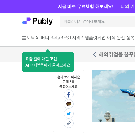
지금 바로 무료체험 해보세요!
나의 커
토픽
AI 퍼디
Beta
BEST
시리즈
템플릿
취업·이직 완전 정복
해외취업을 꿈꾸는
요즘 일에 대한 고민
Beta
AI 퍼디
에게 물어보세요
혼자 보기 아까운
콘텐츠를
공유해보세요.