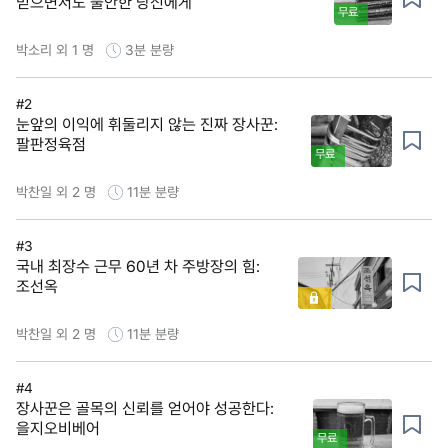
믿으면서도 불안한 당신에게
무료
박소리 외 1 명
3분
분량
#2
눈앞의 이익에 휘둘리지 않는 진짜 장사꾼:
팔판정육점
무료
박찬일 외 2 명
11분
분량
#3
국내 최장수 근무 60년 차 주방장의 힘:
조선옥
박찬일 외 2 명
11분
분량
#4
장사꾼은 골목의 신뢰를 얻어야 성공한다:
을지오비베어
무료