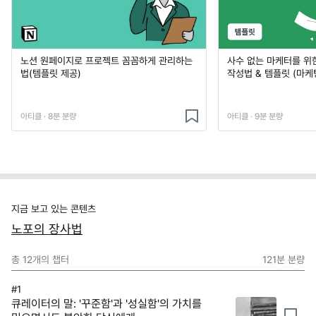
노션 원페이지로 프로젝트 꼼꼼하게 관리하는
사수 없는 마케터를 위
법(템플릿 제공)
작성법 & 템플릿 (마케
아티클 · 8분 분량
아티클 · 9분 분량
지금 보고 있는 콘텐츠
노포의 장사법
총
12
개의 챕터
121분
분량
#1
큐레이터의 말: '꾸준함'과 '성실함'의 가치를