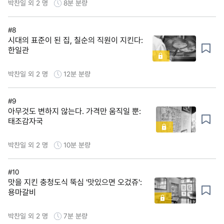
박찬일 외 2 명
8분
분량
#8
시대의 표준이 된 집, 칠순의 직원이 지킨다:
한일관
박찬일 외 2 명
12분
분량
#9
아무것도 변하지 않는다. 가격만 움직일 뿐:
태조감자국
박찬일 외 2 명
10분
분량
#10
맛을 지킨 충청도식 뚝심 '맛있으면 오겄쥬':
용마갈비
박찬일 외 2 명
7분
분량