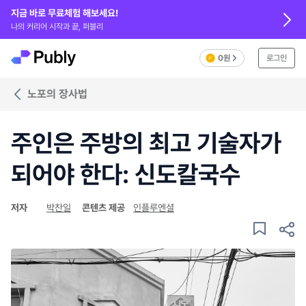
지금 바로 무료체험 해보세요!
나의 커리어 시작과 끝, 퍼블리
0원
로그인
노포의 장사법
주인은 주방의 최고 기술자가
되어야 한다: 신도칼국수
저자
박찬일
콘텐츠 제공
인플루엔셜