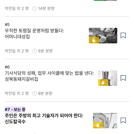
박찬일 외 2 명
14분
분량
#5
우직한 토렴질 운명처럼 받들다:
어머니대성집
박찬일 외 2 명
9분
분량
#6
기사식당의 성패, 업무 사이클에 맞는 밥을 낸다:
성북동돼지갈비집
박찬일 외 2 명
8분
분량
#7
- 보는 중
주인은 주방의 최고 기술자가 되어야 한다:
신도칼국수