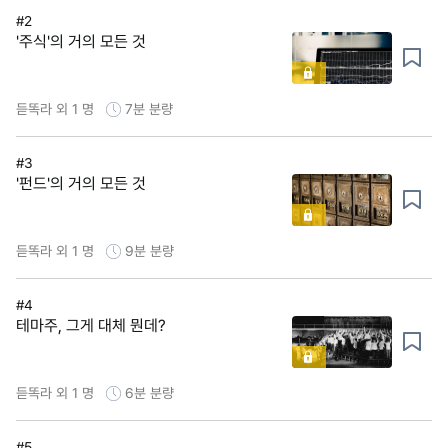
#2
'주식'의 거의 모든 것
듣똑라 외 1 명
7분
분량
#3
'펀드'의 거의 모든 것
듣똑라 외 1 명
9분
분량
#4
테마주, 그게 대체 뭔데?
듣똑라 외 1 명
6분
분량
#5