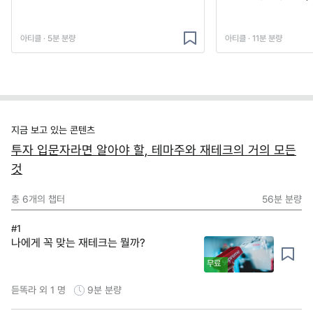
아티클 · 5분 분량
아티클 · 11분 분량
지금 보고 있는 콘텐츠
투자 입문자라면 알아야 할, 테마주와 재테크의 거의 모든
것
총
6
개의 챕터
56분
분량
#1
나에게 꼭 맞는 재테크는 뭘까?
무료
듣똑라 외 1 명
9분
분량