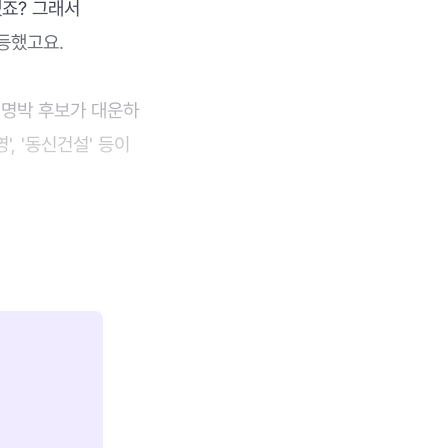
죠? 그래서
급등했고요.
 이명박 후보가 대운하
, '동신건설' 등이