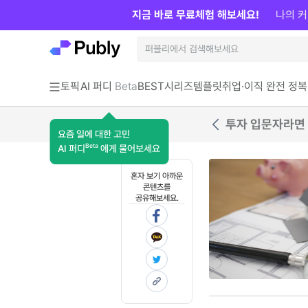
지금 바로 무료체험 해보세요!
나의 커
토픽
AI 퍼디
Beta
BEST
시리즈
템플릿
취업·이직 완전 정복
투자 입문자라면 
요즘 일에 대한 고민
Beta
AI 퍼디
에게 물어보세요
혼자 보기 아까운
콘텐츠를
공유해보세요.