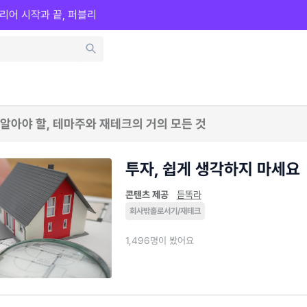
리어 시작과 끝, 퍼블리
알아야 할, 테마주와 재테크의 거의 모든 것
투자, 쉽게 생각하지 마세요
콘텐츠 제공
듣똑라
회사밖홀로서기/재테크
1,496명이 봤어요