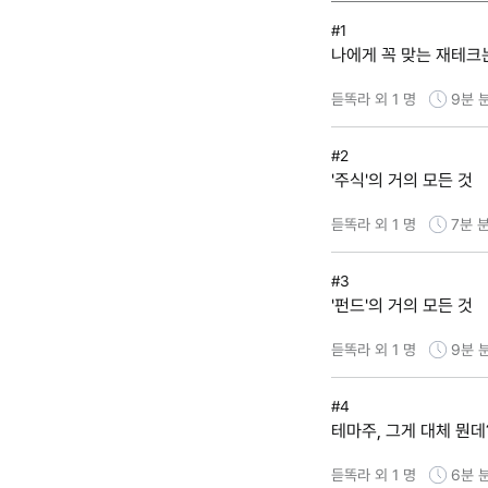
#1
나에게 꼭 맞는 재테크
듣똑라 외 1 명
9분
#2
'주식'의 거의 모든 것
듣똑라 외 1 명
7분
분
#3
'펀드'의 거의 모든 것
듣똑라 외 1 명
9분
#4
테마주, 그게 대체 뭔데
듣똑라 외 1 명
6분