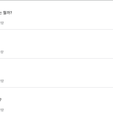
는 뭘까?
분량
량
분량
?
분량