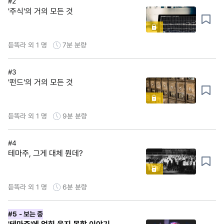
#2
'주식'의 거의 모든 것
듣똑라 외 1 명
7분
분량
#3
'펀드'의 거의 모든 것
듣똑라 외 1 명
9분
분량
#4
테마주, 그게 대체 뭔데?
듣똑라 외 1 명
6분
분량
#5
- 보는 중