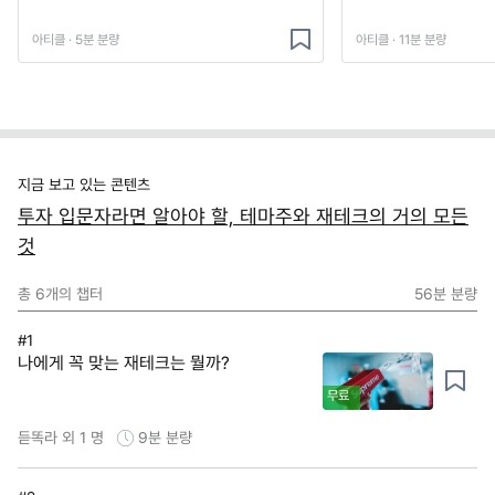
아티클 · 5분 분량
아티클 · 11분 분량
지금 보고 있는 콘텐츠
투자 입문자라면 알아야 할, 테마주와 재테크의 거의 모든
것
총
6
개의 챕터
56분
분량
#1
나에게 꼭 맞는 재테크는 뭘까?
무료
듣똑라 외 1 명
9분
분량